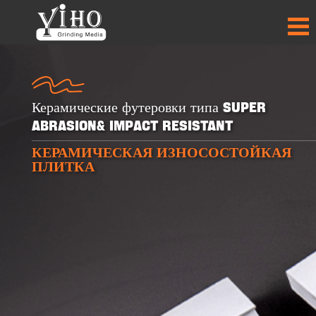
Керамические футеровки типа Super
Abrasion& Impact Resistant
КЕРАМИЧЕСКАЯ ИЗНОСОСТОЙКАЯ
+
+
+
+
ПЛИТКА
30
30
50
50
ПРОДУКТЫ
ПРОДУКТЫ
СТРАНЫ-
СТРАНЫ-
ПАРТНЁРЫ
ПАРТНЁРЫ