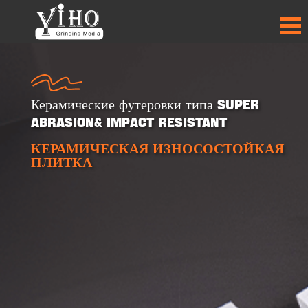
Керамические футеровки типа Super
Abrasion& Impact Resistant
КЕРАМИЧЕСКАЯ ИЗНОСОСТОЙКАЯ
+
+
+
+
ПЛИТКА
30
30
50
50
ПРОДУКТЫ
ПРОДУКТЫ
СТРАНЫ-
СТРАНЫ-
ПАРТНЁРЫ
ПАРТНЁРЫ