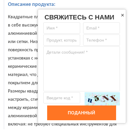
Описание продукта:
×
СВЯЖИТЕСЬ С НАМИ
Квадратные плиты из алюминиевой керамики сочетают
в себе высокую твердость мозаичной плитки из
алюминиевой керамики и подложку из шелка, бумаги
или сетки. Низкий коэффициент трения и гладкая
поверхность предотвращают скопление материалов на
установках с небольшим углом наклона. Квадратные
керамические плитки позволяют сгибать листовой
материал, что делает его идеальным защитным
покрытием для конкавных и выпуклых поверхностей.
Размеры квадратных керамических плиток можно легко
настроить, сгибая листовой материал и разрезая его
между керамическими плитками. Квадратные плиты из
ПОДАННЫЙ
алюминиевой керамики имеют ряд преимуществ,
включая: не требуют специальных инструментов для