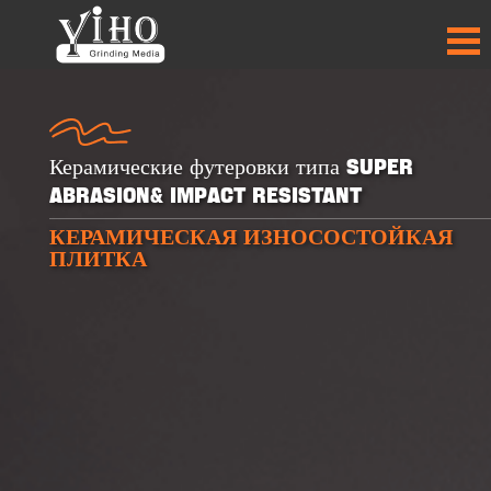
Керамические футеровки типа Super
Abrasion& Impact Resistant
КЕРАМИЧЕСКАЯ ИЗНОСОСТОЙКАЯ
+
+
+
+
ПЛИТКА
30
30
50
50
ПРОДУКТЫ
ПРОДУКТЫ
СТРАНЫ-
СТРАНЫ-
ПАРТНЁРЫ
ПАРТНЁРЫ