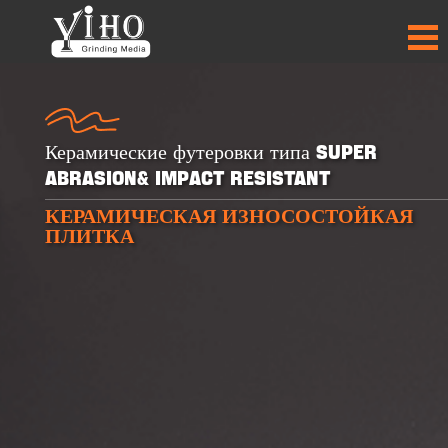
Керамические футеровки типа Super
Abrasion& Impact Resistant
КЕРАМИЧЕСКАЯ ИЗНОСОСТОЙКАЯ
+
+
+
+
ПЛИТКА
30
30
50
50
ПРОДУКТЫ
ПРОДУКТЫ
СТРАНЫ-
СТРАНЫ-
ПАРТНЁРЫ
ПАРТНЁРЫ