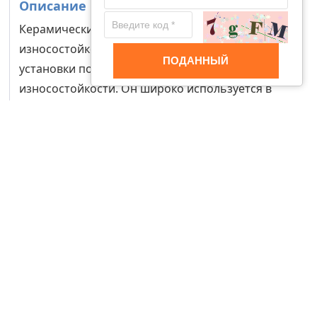
Описание
Керамический мозаичный мат как материал
износостойкой облицовки и как и процесс легкой
ПОДАННЫЙ
установки пользуется популярностью в области
износостойкости. Он широко используется в
качестве износостойкой облицовки для обшивки
шкивов, резиновых керамических пластин и
различных неровных поверхностей
оборудования и сооружений. Он легко
устанавливается и крепится специальным клеем.
Популярные размеры керамических
мозаичных плиток из алюмоксида: