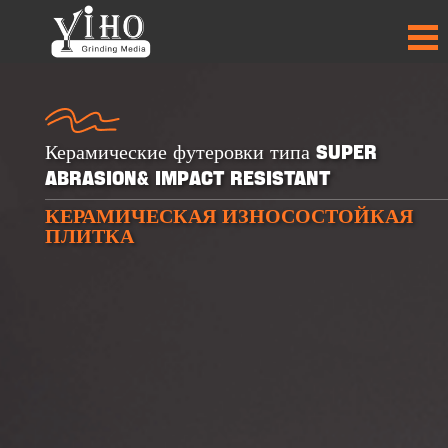
Керамические футеровки типа Super
Abrasion& Impact Resistant
КЕРАМИЧЕСКАЯ ИЗНОСОСТОЙКАЯ
+
+
+
+
ПЛИТКА
30
30
50
50
ПРОДУКТЫ
ПРОДУКТЫ
СТРАНЫ-
СТРАНЫ-
ПАРТНЁРЫ
ПАРТНЁРЫ