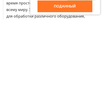
время простоя и обслуживания и продаются по
ПОДАННЫЙ
всему миру. Эти износостойкие покрытия служат
для обработки различного оборудования,
включая гидравлические и пневматические
компоненты и трубы, обрабатывающие большие
объемы сыпучих материалов. Мы предлагаем
решения для износа и стойких материалов для
черной промышленности, горнодобывающей,
энергетической, цементной и других отраслей.
Мы также предлагаем индивидуальные
трубопроводные решения! Полное
планирование, проектирование, оценка
стоимости, изготовление и установка. Мы знаем
о трубах все!