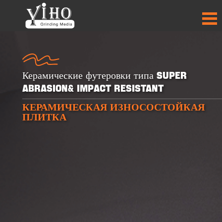
Керамические футеровки типа Super
Abrasion& Impact Resistant
КЕРАМИЧЕСКАЯ ИЗНОСОСТОЙКАЯ
+
+
+
+
ПЛИТКА
30
30
50
50
ПРОДУКТЫ
ПРОДУКТЫ
СТРАНЫ-
СТРАНЫ-
ПАРТНЁРЫ
ПАРТНЁРЫ