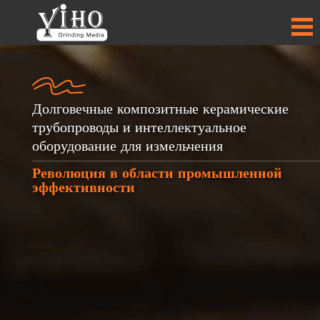
Долговечные композитные керамические
трубопроводы и интеллектуальное
оборудование для измельчения
+
+
+
+
Революция в области промышленной
30
30
50
50
эффективности
ПРОДУКТЫ
ПРОДУКТЫ
СТРАНЫ-
СТРАНЫ-
ПАРТНЁРЫ
ПАРТНЁРЫ