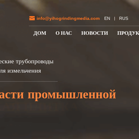

info@yihogrindingmedia.com
EN
RUS
ДОМ
О НАС
НОВОСТИ
ПРОДУ
еские трубопроводы
ля измельчения
+
+
50
50
ласти промышленной
РАНЫ-ПАРТНЁРЫ
РАНЫ-ПАРТНЁРЫ