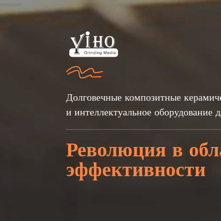
Долговечные композитные керамич
и интеллектуальное оборудование д
+
+
30
30
Революция в об
ПРОДУКТЫ
ПРОДУКТЫ
СТ
СТ
эффективности